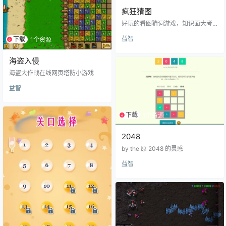
疯狂猜图
好玩的看图猜词游戏，知识面大考
验，脑力激荡
益智
下载
1个资源
海盗入侵
海盗大作战在线网页塔防小游戏
益智
下载
1个资源
2048
by the 原 2048 的灵感
益智