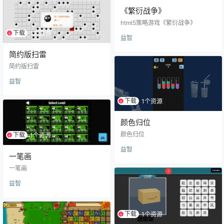
《繁衍战争》
html5策略游戏《繁衍战争》
下载
1个资源
益智
简约版扫雷
简约版扫雷
益智
下载
1个资源
颜色归位
颜色归位
下载
1个资源
益智
一笔画
一笔画
益智
下载
1个资源