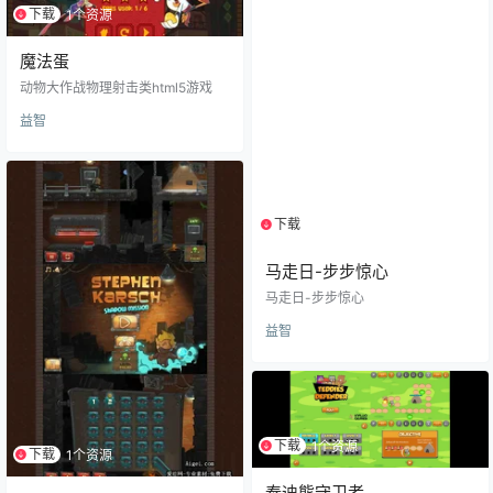
下载
1个资源
魔法蛋
动物大作战物理射击类html5游戏
益智
下载
1个资源
马走日-步步惊心
马走日-步步惊心
益智
下载
1个资源
下载
1个资源
泰迪熊守卫者