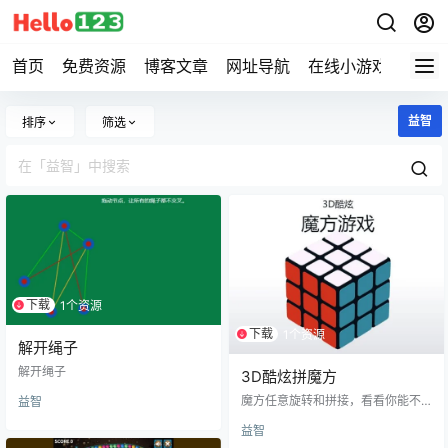
首页
免费资源
博客文章
网址导航
在线小游戏
Hell
益智
排序
筛选
下载
1个资源
下载
1个资源
解开绳子
解开绳子
3D酷炫拼魔方
魔方任意旋转和拼接，看看你能不
益智
能拼完整?
益智