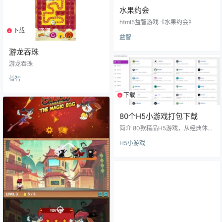
水果约会
html5益智游戏《水果约会》
下载
1个资源
益智
游龙吞珠
游龙吞珠
益智
下载
1个资源
80个H5小游戏打包下载
简介 80款精品H5游戏，从经典休闲
到策略对战，全部支持在线畅玩！
H5小游戏
不论是摸鱼时刻还是休闲时光，都
能随时来一局！ 在线体验地址：htt
ps://game2.hello123.com/ 经典重
现：植物大战僵尸、捕鱼达人、斗
地主、象棋……等等！ 即开即玩：纯
前端实现，打开浏览器就能玩，不
占内存，不吃配置。 独自搭建：如
果想自己部署，文末附有下载地址 h
tml5小游戏部署教程请参考：http
s://blo…