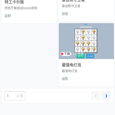
特工卡尔施
泰迪熊守卫者
终极平衡挑战html5游戏
益智
益智
下载
1个资源
最强电灯泡
最强电灯泡
益智
❮
❯
/
2 页