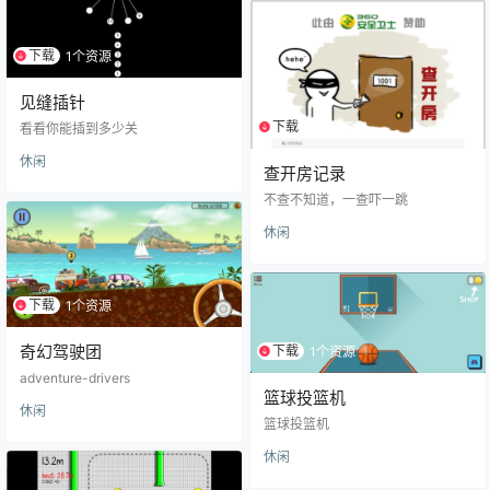
下载
1个资源
见缝插针
下载
1个资源
看看你能插到多少关
休闲
查开房记录
不查不知道，一查吓一跳
休闲
下载
1个资源
奇幻驾驶团
下载
1个资源
adventure-drivers
篮球投篮机
休闲
篮球投篮机
休闲