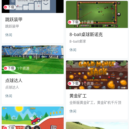
下载
1个资源
跳跃装甲
下载
1个资源
跳跃装甲
8-ball桌球斯诺克
休闲
8-ball桌球
休闲
下载
1个资源
点球达人
下载
1个资源
点球达人
黄金矿工
休闲
全新版黄金矿工，黄金矿机千斤顶
休闲
下载
1个资源