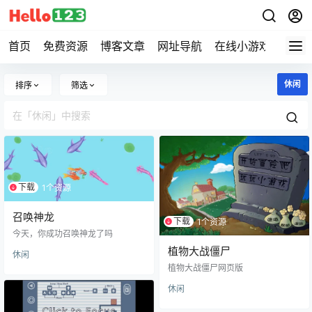
首页
免费资源
博客文章
网址导航
在线小游戏
Hell
休闲
排序
筛选
下载
1个资源
召唤神龙
下载
1个资源
今天，你成功召唤神龙了吗
植物大战僵尸
休闲
植物大战僵尸网页版
休闲