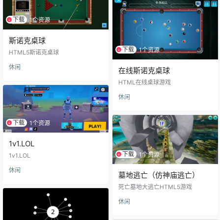
下载
1个资源
斯诺克桌球
下载
1个资源
HTML5斯诺克桌球
休闲
在线斯诺克桌球
HTML在线桌球游戏
休闲
下载
1个资源
1v1.LOL
下载
1个资源
1v1.LOL
休闲
墓地逃亡（仿神庙逃亡）
死亡墓地大逃亡HTML5游戏
休闲