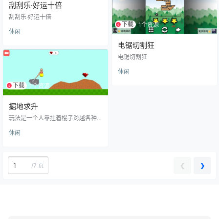
刮刮乐·好运十倍
刮刮乐·好运十倍
下载
1个资源
休闲
电锯切割狂
电锯切割狂
休闲
下载
1个资源
掘地求升
玩法是一个人靠拄着棍子跨越各种
障碍物前进
休闲
❮
❯
/
7 页