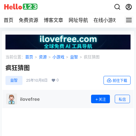
首页
免费资源
博客文章
网址导航
在线小游戏
Hell
当前位置：
首页
>
资源
>
小游戏
>
益智
>
疯狂猜图
疯狂猜图
0
益智
25年10月6日
前往下载
ilovefree
关注
私信