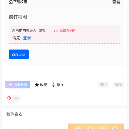
查看
下载权限
疯狂猜图
您当前的等级为
游客
>> 免费领VIP
请先
登录
百度网盘
0
0
海报分享
收藏
举报
h5
猜你喜欢