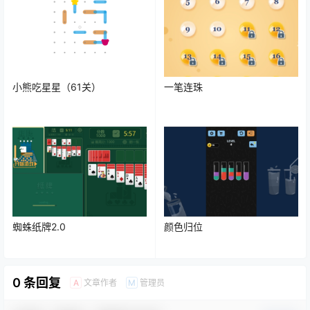
小熊吃星星（61关）
一笔连珠
蜘蛛纸牌2.0
颜色归位
0 条回复
文章作者
管理员
A
M