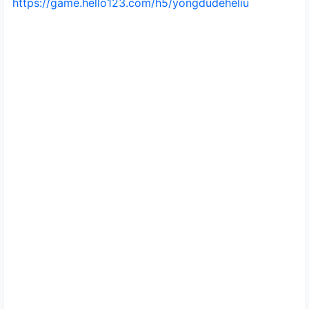
https://game.hello123.com/h5/yongdudeheliu