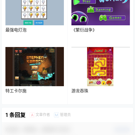
最强电灯泡
《繁衍战争》
特工卡尔施
游龙吞珠
1 条回复
文章作者
管理员
A
M
欢迎您，新朋友，感谢参与互动！
确认修改