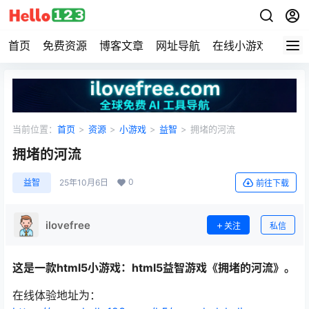
首页
免费资源
博客文章
网址导航
在线小游戏
Hell
当前位置：
首页
>
资源
>
小游戏
>
益智
>
拥堵的河流
拥堵的河流
0
益智
25年10月6日
前往下载
ilovefree
关注
私信
这是一款html5小游戏：html5益智游戏《拥堵的河流》。
在线体验地址为：