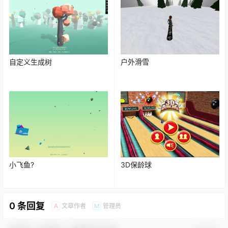
自定义生成树
户外滑雪
小飞鱼?
3D保龄球
0 条回复
文章作者
管理员
A
M