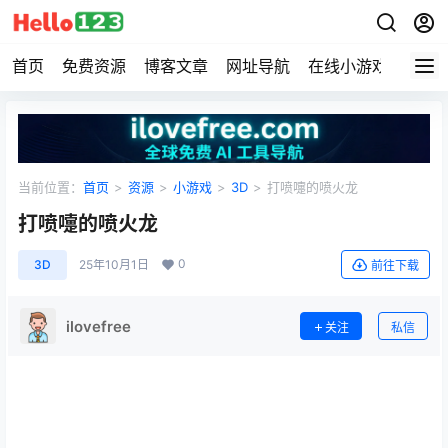
首页
免费资源
博客文章
网址导航
在线小游戏
Hell
当前位置：
首页
>
资源
>
小游戏
>
3D
>
打喷嚏的喷火龙
打喷嚏的喷火龙
0
3D
25年10月1日
前往下载
ilovefree
关注
私信