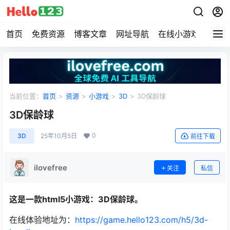
首页
免费资源
博客文章
网址导航
在线小游戏
Hell
当前位置：
首页
>
资源
>
小游戏
>
3D
>
3D保龄球
3D保龄球
0
3D
25年10月5日
前往下载
ilovefree
关注
私信
这是一款html5小游戏：3D保龄球。
在线体验地址为：
https://game.hello123.com/h5/3d-