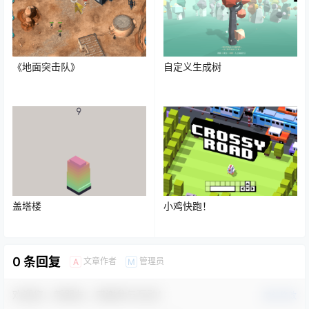
《地面突击队》
自定义生成树
盖塔楼
小鸡快跑！
0 条回复
文章作者
管理员
A
M
欢迎您，新朋友，感谢参与互动！
确认修改