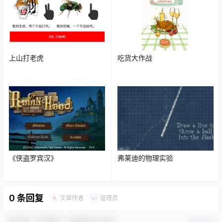
上山打老虎
吃货大作战
《侠盗罗宾汉》
弗莱迪的物理实验
0 条回复
文章作者
管理员
A
M
欢迎您，新朋友，感谢参与互动！