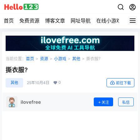
首页
免费资源
博客文章
网址导航
在线小游戏
Hell
当前位置：
首页
>
资源
>
小游戏
>
其他
>
撕衣服?
撕衣服?
0
其他
25年10月4日
前往下载
ilovefree
关注
私信