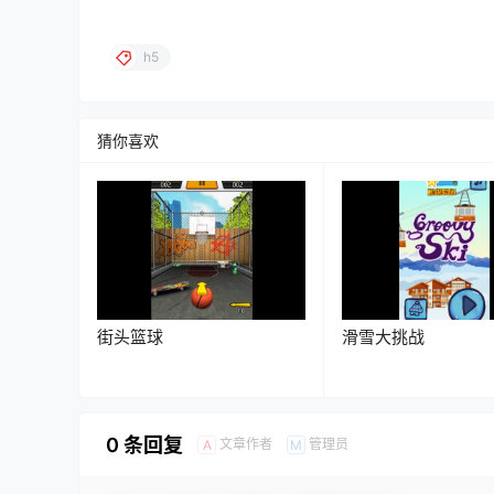
h5
猜你喜欢
街头篮球
滑雪大挑战
0 条回复
文章作者
管理员
A
M