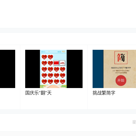
国庆乐“翻”天
挑战繁简字
提