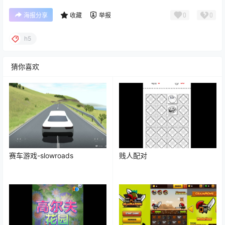
0
0
海报分享
收藏
举报
h5
猜你喜欢
赛车游戏-slowroads
贱人配对