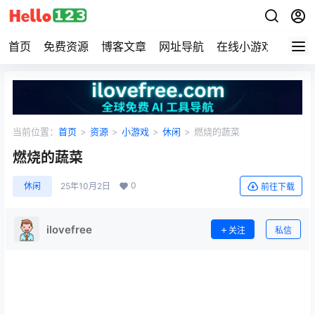
首页
免费资源
博客文章
网址导航
在线小游戏
Hell
当前位置：
首页
>
资源
>
小游戏
>
休闲
>
燃烧的蔬菜
燃烧的蔬菜
0
休闲
25年10月2日
前往下载
ilovefree
关注
私信