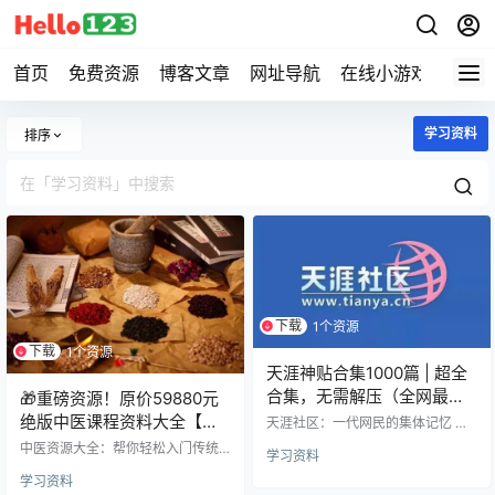
首页
免费资源
博客文章
网址导航
在线小游戏
Hell
学习资料
排序
下载
1个资源
下载
1个资源
天涯神贴合集1000篇 | 超全
合集，无需解压（全网最全
🎁重磅资源！原价59880元
最详细）
绝版中医课程资料大全【收
天涯社区：一代网民的集体记忆 在
那个拨号上网的年代，天涯社区悄
藏版1.18TB】
中医资源大全：帮你轻松入门传统
学习资料
然诞生。1999年，中国互联网刚起
医学 中医作为流传千年的智慧宝
步，腾讯阿里还未成型，天涯却已
学习资料
库，正以全新方式走进现代生活。
点燃了中文网络社区的第一把火。