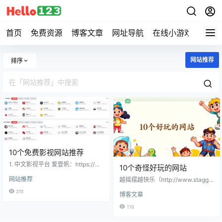
首页
免费资源
博客文章
网址导航
在线小游戏
Hell
网站推荐
排序
10个免费影视网站推荐
1. 中文影视平台 爱壹帆：https://w
10个奇怪好玩的网站
ww.yfsp.tv/（需要翻墙） LIBVIO：
网站推荐
越摇摆越快乐（http://www.stagger
https://www.libvio.site/ 看片狂人：
ingbeauty.com/） 这个网站只需要
https://www.kpkuang.one/ BTNU
315
博客文章
晃动鼠标，屏幕上的软体生物就会
LL 无名小站：https://www.gying.i
跟着疯狂摇摆。随着晃动速度加
n/ 厂长资源：https://www.czzy.sit
110
快，背景音乐和画面效果会越来越
e/ 迷客电影：https://www.mini4k.
魔性。特别适合需要释放压力的上
net/ 欧乐影院：h…