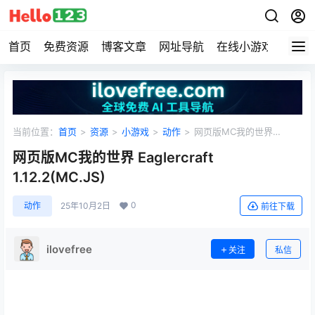
首页
免费资源
博客文章
网址导航
在线小游戏
Hell
当前位置：
首页
>
资源
>
小游戏
>
动作
>
网页版MC我的世界
Eaglercraft 1.12.2(MC.JS)
网页版MC我的世界 Eaglercraft
1.12.2(MC.JS)
0
动作
25年10月2日
前往下载
ilovefree
关注
私信