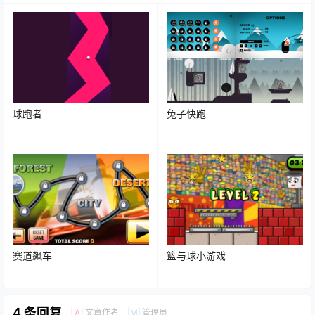
球跑者
兔子快跑
赛道飙车
篮与球小游戏
4 条回复
文章作者
管理员
A
M