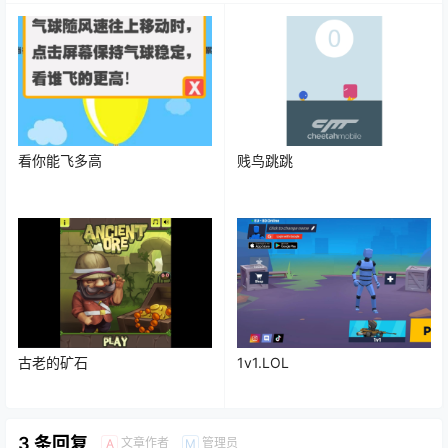
看你能飞多高
贱鸟跳跳
古老的矿石
1v1.LOL
3 条回复
文章作者
管理员
A
M