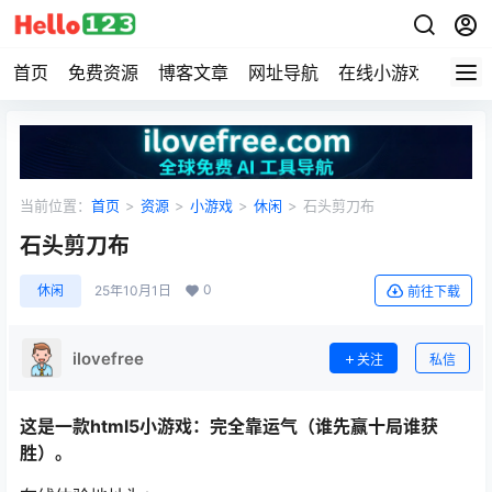
首页
免费资源
博客文章
网址导航
在线小游戏
Hell
当前位置：
首页
>
资源
>
小游戏
>
休闲
>
石头剪刀布
石头剪刀布
0
休闲
25年10月1日
前往下载
ilovefree
关注
私信
这是一款html5小游戏：完全靠运气（谁先赢十局谁获
胜）。