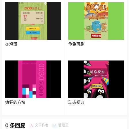
抛鸡蛋
龟兔再跑
疯狂的方块
动态视力
0 条回复
文章作者
管理员
A
M