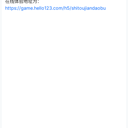
在线体验地址为：
https://game.hello123.com/h5/shitoujiandaobu