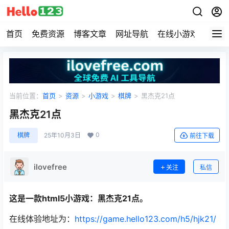
首页
免费资源
博客文章
网址导航
在线小游戏
Hell
当前位置：
首页
>
资源
>
小游戏
>
棋牌
>
黑杰克21点
黑杰克21点
0
棋牌
25年10月3日
前往下载
ilovefree
关注
私信
这是一款html5小游戏：黑杰克21点。
在线体验地址为：
https://game.hello123.com/h5/hjk21/