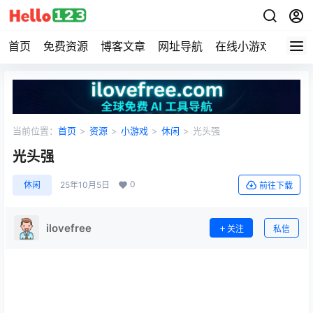
首页
免费资源
博客文章
网址导航
在线小游戏
Hell
当前位置：
首页
>
资源
>
小游戏
>
休闲
>
光头强
光头强
0
休闲
25年10月5日
前往下载
ilovefree
关注
私信