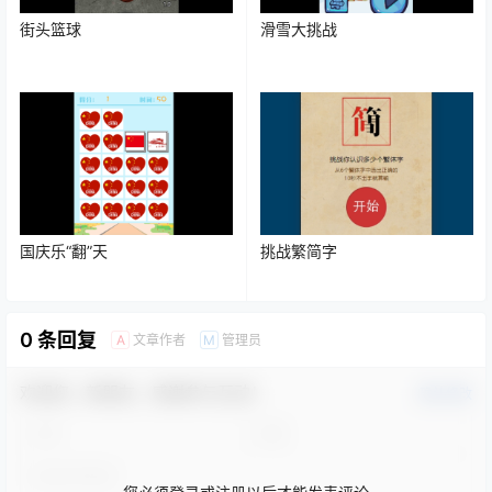
街头篮球
滑雪大挑战
国庆乐“翻”天
挑战繁简字
0 条回复
文章作者
管理员
A
M
欢迎您，新朋友，感谢参与互动！
确认修改