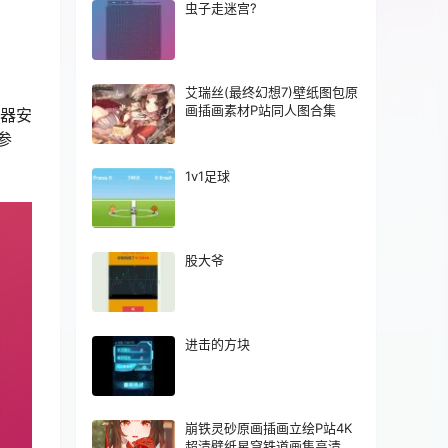
虫子走迷宫?
艾瑞丝(最终幻想7)壁纸图包原
画插画素材P站同人图合集
览器安
参
1v1足球
股大爷
进击的方块
崩铁灵砂原画插画立绘P站4K
超清壁纸星穹铁道画集高清图