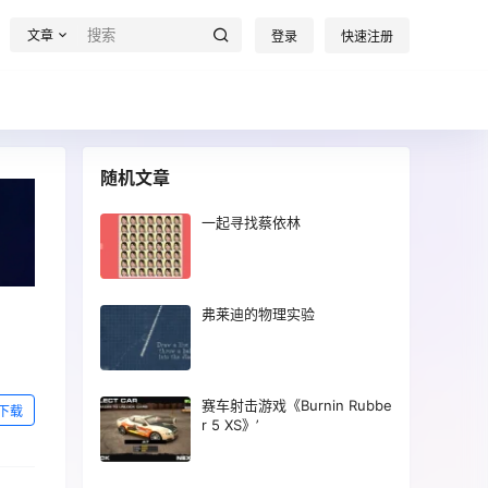
文章
登录
快速注册
随机文章
一起寻找蔡依林
弗莱迪的物理实验
赛车射击游戏《Burnin Rubbe
下载
r 5 XS》’