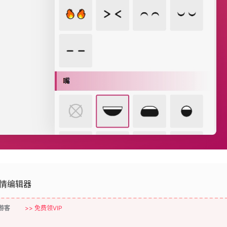
表情编辑器
游客
>> 免费领VIP