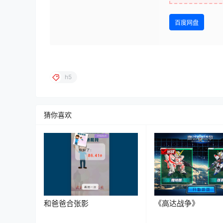
百度网盘
h5
猜你喜欢
和爸爸合张影
《高达战争》