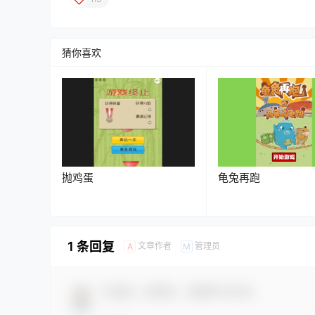
猜你喜欢
抛鸡蛋
龟兔再跑
1 条回复
文章作者
管理员
A
M
欢迎您，新朋友，感谢参与互动！