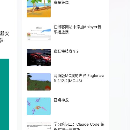
赛车狂奔
在博客网站中添加Aplayer音
乐播放器
览器安
参
疯狂特技赛车2
网页版MC我的世界 Eaglercra
ft 1.12.2(MC.JS)
召唤神龙
学习笔记二：Claude Code 编
程的提示词技巧