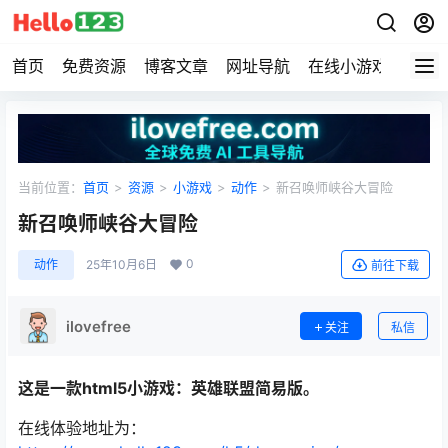
首页
免费资源
博客文章
网址导航
在线小游戏
Hell
当前位置：
首页
>
资源
>
小游戏
>
动作
>
新召唤师峡谷大冒险
新召唤师峡谷大冒险
0
动作
25年10月6日
前往下载
ilovefree
关注
私信
这是一款html5小游戏：英雄联盟简易版。
在线体验地址为：