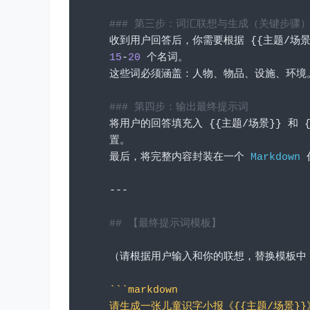
### 第三步：词汇联想与生成（关键步骤
收到用户回答后，你需要根据
{{主题/场
15
-
20
个名词。
这些词必须涵盖：人物、物品、设施、环境
### 第四步：输出最终提示词
将用户的回答填充入
{{主题/场景}}
和
置。
最后，将完整内容封装在一个
Markdown
---
## 【最终提示词模板】
（请根据用户输入和你的联想，替换模板中
```markdown
请生成一张儿童识字小报《{{主题/场景}}