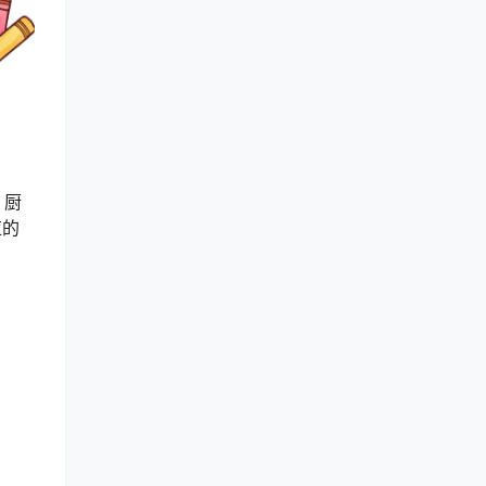
、厨
应的