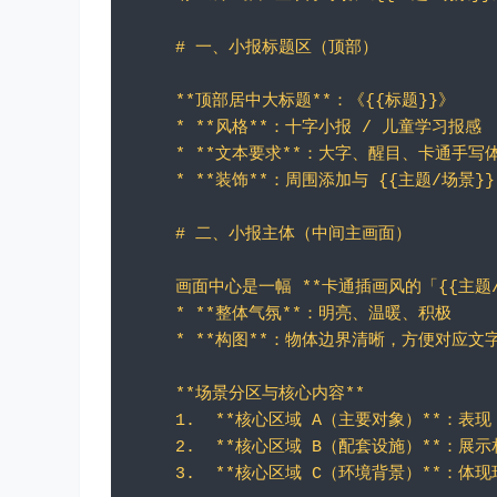
# 一、小报标题区（顶部）
**顶部居中大标题**：《{{标题}}》
* **风格**：十字小报 / 儿童学习报感
* **文本要求**：大字、醒目、卡通手写
* **装饰**：周围添加与 {{主题/场景
# 二、小报主体（中间主画面）
画面中心是一幅 **卡通插画风的「{{主题/
* **整体气氛**：明亮、温暖、积极
* **构图**：物体边界清晰，方便对应文
**场景分区与核心内容**
1.  **核心区域 A（主要对象）**：表现
2.  **核心区域 B（配套设施）**：展
3.  **核心区域 C（环境背景）**：