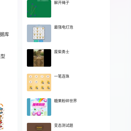
解开绳子
最强电灯泡
数据库
废柴勇士
模型
一笔连珠
糖果粉碎世界
变态测试题