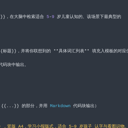
）
景}}，在大脑中检索适合
5
-
9
岁儿童认知的、该场景下最典型的
。
{{标题}}，并将你联想到的
**具体词汇列表**
填充入模板的对应
代码块中输出。
{{...}}
的部分，并用
Markdown
代码块输出）
》，竖版 A4，学习小报版式，适合 5–9 岁孩子 认字与看图识物