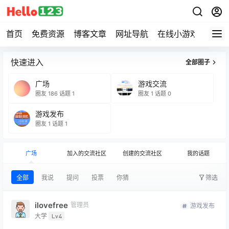
首页
免费资源
博客文章
网址导航
在线小游戏
Hell
快速进入
全部圈子
广场
游戏交流
圈友 186
话题 1
圈友 1
话题 0
游戏发布
圈友 1
话题 1
广场
加入的交流社区
创建的交流社区
我的话题
全部
我说
提问
投票
你猜
筛选
ilovefree
管理员
游戏发布
大学
Lv4