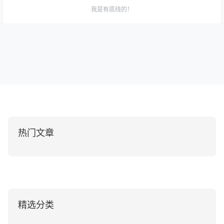
我是有底线的！
游戏发布
2025-12-05
【绝地幸存者H5】小游戏在线体验
20:25:32
热门文章
精选分类