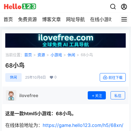
首页
免费资源
博客文章
网址导航
在线小游戏
Hell
当前位置：
首页
>
资源
>
小游戏
>
休闲
>
68小鸟
68小鸟
0
休闲
25年10月6日
前往下载
ilovefree
关注
私信
这是一款html5小游戏：68小鸟。
在线体验地址为：
https://game.hello123.com/h5/68xn/