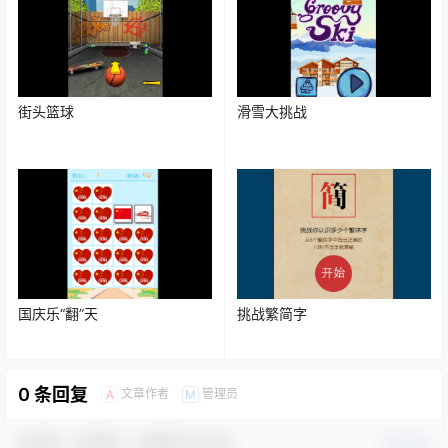
街头篮球
滑雪大挑战
国庆乐“翻”天
挑战繁简字
0 条回复
文章作者
管理员
A
M
欢迎您，新朋友，感谢参与互动！
确认修改